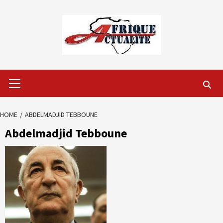
Skip
to
content
Primary
Menu
HOME
ABDELMADJID TEBBOUNE
Abdelmadjid Tebboune