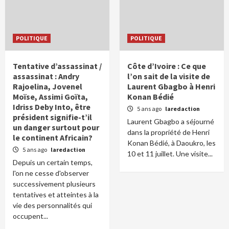
POLITIQUE
POLITIQUE
Tentative d’assassinat /
Côte d’Ivoire : Ce que
assassinat : Andry
l’on sait de la visite de
Rajoelina, Jovenel
Laurent Gbagbo à Henri
Moïse, Assimi Goïta,
Konan Bédié
Idriss Deby Into, être
5 ans ago
laredaction
président signifie-t’il
Laurent Gbagbo a séjourné
un danger surtout pour
dans la propriété de Henri
le continent Africain?
Konan Bédié, à Daoukro, les
5 ans ago
laredaction
10 et 11 juillet. Une visite...
Depuis un certain temps,
l'on ne cesse d'observer
successivement plusieurs
tentatives et atteintes à la
vie des personnalités qui
occupent...