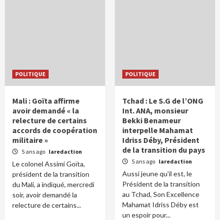
POLITIQUE
POLITIQUE
Mali : Goïta affirme
Tchad : Le S.G de l’ONG
avoir demandé « la
Int. ANA, monsieur
relecture de certains
Bekki Benameur
accords de coopération
interpelle Mahamat
militaire »
Idriss Déby, Président
de la transition du pays
5 ans ago
laredaction
5 ans ago
laredaction
Le colonel Assimi Goïta,
Aussi jeune qu'il est, le
président de la transition
Président de la transition
du Mali, a indiqué, mercredi
au Tchad, Son Excellence
soir, avoir demandé la
Mahamat Idriss Déby est
relecture de certains...
un espoir pour...