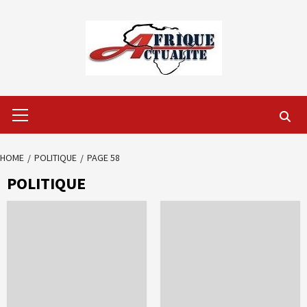
Skip
to
content
Primary
Menu
HOME
POLITIQUE
PAGE 58
POLITIQUE