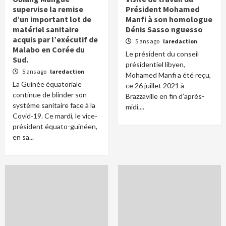
supervise la remise
Président Mohamed
d’un important lot de
Manfi à son homologue
matériel sanitaire
Dénis Sasso nguesso
acquis par l’exécutif de
5 ans ago
laredaction
Malabo en Corée du
Le président du conseil
Sud.
présidentiel libyen,
5 ans ago
laredaction
Mohamed Manfi a été reçu,
La Guinée équatoriale
ce 26 juillet 2021 à
continue de blinder son
Brazzaville en fin d’après-
système sanitaire face à la
midi....
Covid-19. Ce mardi, le vice-
président équato-guinéen,
en sa...