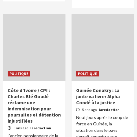
POLITIQUE
POLITIQUE
Côte d’Ivoire / CPI :
Guinée Conakry : La
Charles Blé Goudé
junte va livrer Alpha
réclame une
Condé à la justice
indemnisation pour
5 ans ago
laredaction
poursuites et détention
Neuf jours après le coup de
injustifiées
force en Guinée, la
5 ans ago
laredaction
situation dans le pays
L’ancien pensionnaire de la
devrait connaître une