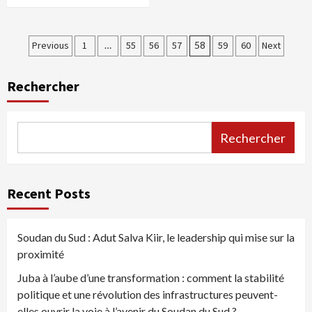
Pagination
Previous
1
…
55
56
57
58
59
60
Next
des
Rechercher
publications
Rechercher
Recent Posts
Soudan du Sud : Adut Salva Kiir, le leadership qui mise sur la
proximité
Juba à l’aube d’une transformation : comment la stabilité
politique et une révolution des infrastructures peuvent-
elles ouvrir la voie à l’avenir du Soudan du Sud ?