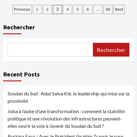
Pagination
Previous
1
2
3
4
5
6
…
60
Next
des
Rechercher
publications
Rechercher
Recent Posts
Soudan du Sud : Adut Salva Kiir, le leadership qui mise sur la
proximité
Juba à l’aube d’une transformation : comment la stabilité
politique et une révolution des infrastructures peuvent-
elles ouvrir la voie à l’avenir du Soudan du Sud ?
Burkina Faso / Avec le Président Ibrahim Traoré, le pays