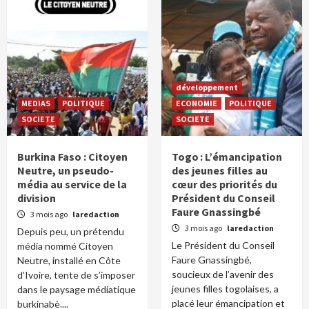
développement
MEDIAS
POLITIQUE
ECONOMIE
POLITIQUE
SOCIETE
SOCIETE
Burkina Faso : Citoyen
Togo : L’émancipation
Neutre, un pseudo-
des jeunes filles au
média au service de la
cœur des priorités du
division
Président du Conseil
Faure Gnassingbé
3 mois ago
laredaction
3 mois ago
laredaction
Depuis peu, un prétendu
Le Président du Conseil
média nommé Citoyen
Faure Gnassingbé,
Neutre, installé en Côte
soucieux de l’avenir des
d’Ivoire, tente de s’imposer
jeunes filles togolaises, a
dans le paysage médiatique
placé leur émancipation et
burkinabè....