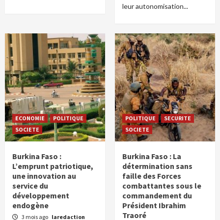
leur autonomisation...
ECONOMIE
POLITIQUE
POLITIQUE
SECURITE
SOCIETE
SOCIETE
Burkina Faso :
Burkina Faso : La
L’emprunt patriotique,
détermination sans
une innovation au
faille des Forces
service du
combattantes sous le
développement
commandement du
endogène
Président Ibrahim
Traoré
3 mois ago
laredaction