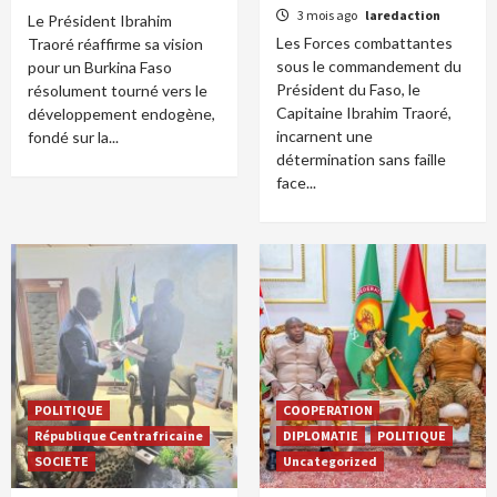
3 mois ago
laredaction
Le Président Ibrahim
Les Forces combattantes
Traoré réaffirme sa vision
sous le commandement du
pour un Burkina Faso
Président du Faso, le
résolument tourné vers le
Capitaine Ibrahim Traoré,
développement endogène,
incarnent une
fondé sur la...
détermination sans faille
face...
POLITIQUE
COOPERATION
République Centrafricaine
DIPLOMATIE
POLITIQUE
SOCIETE
Uncategorized