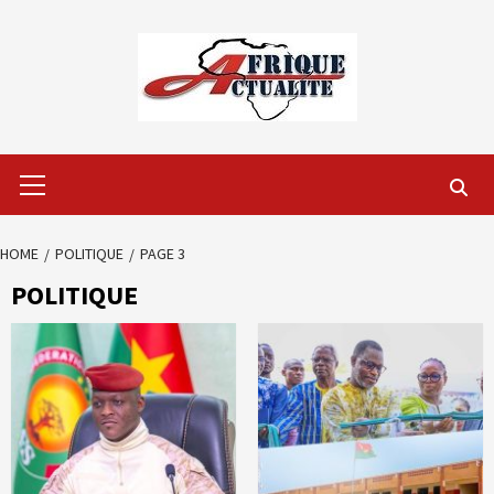
Skip
to
content
Primary
Menu
HOME
POLITIQUE
PAGE 3
POLITIQUE