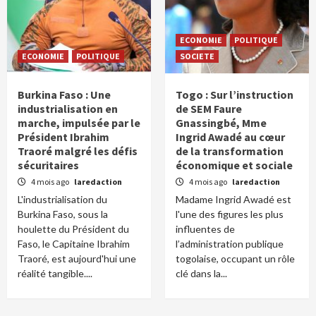
ECONOMIE
POLITIQUE
ECONOMIE
POLITIQUE
SOCIETE
Burkina Faso : Une
Togo : Sur l’instruction
industrialisation en
de SEM Faure
marche, impulsée par le
Gnassingbé, Mme
Président Ibrahim
Ingrid Awadé au cœur
Traoré malgré les défis
de la transformation
sécuritaires
économique et sociale
4 mois ago
laredaction
4 mois ago
laredaction
L'industrialisation du
Madame Ingrid Awadé est
Burkina Faso, sous la
l'une des figures les plus
houlette du Président du
influentes de
Faso, le Capitaine Ibrahim
l’administration publique
Traoré, est aujourd'hui une
togolaise, occupant un rôle
réalité tangible....
clé dans la...