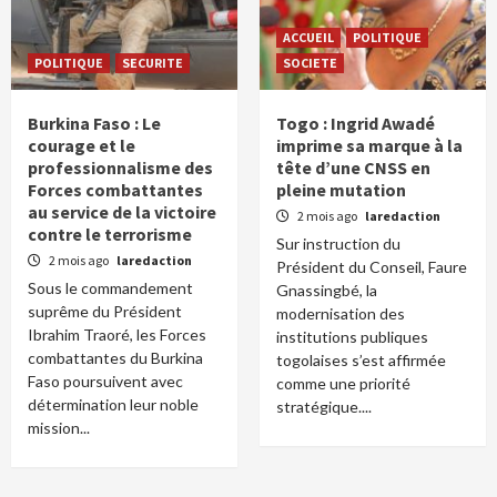
ACCUEIL
POLITIQUE
POLITIQUE
SECURITE
SOCIETE
Burkina Faso : Le
Togo : Ingrid Awadé
courage et le
imprime sa marque à la
professionnalisme des
tête d’une CNSS en
Forces combattantes
pleine mutation
au service de la victoire
2 mois ago
laredaction
contre le terrorisme
Sur instruction du
2 mois ago
laredaction
Président du Conseil, Faure
Sous le commandement
Gnassingbé, la
suprême du Président
modernisation des
Ibrahim Traoré, les Forces
institutions publiques
combattantes du Burkina
togolaises s’est affirmée
Faso poursuivent avec
comme une priorité
détermination leur noble
stratégique....
mission...