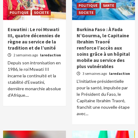
POLITIQUE
SANTE
POLITIQUE
SOCIETE
SOCIETE
Eswatini : Le roi Mswati
Burkina Faso : À Fada
III, quatre décennies de
N’Gourma, le Capitaine
règne au service de la
Ibrahim Traoré
tradition et de l’unité
renforce l’accès aux
soins grâce à un hôpital
2 semaines ago
laredaction
mobile au service des
Depuis son intronisation en
plus vulnérables
1986, le roi Mswati III
3 semaines ago
laredaction
incarne la continuité et la
L’Initiative présidentielle
stabilité d'Eswatini,
pour la santé, impulsée par
dernière monarchie absolue
le Président du Faso, le
d'Afrique....
Capitaine Ibrahim Traoré,
franchit une nouvelle étape
avec...