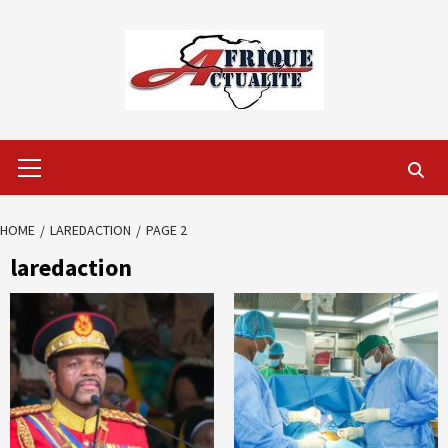
Skip
to
content
Primary
Menu
HOME
LAREDACTION
PAGE 2
laredaction