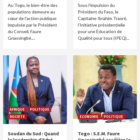
Au Togo, le bien-être des
Sous l’impulsion du
populations demeure au
Président du Faso, le
cœur de l'action publique
Capitaine Ibrahim Traoré,
impulsée par le Président
l’Initiative présidentielle
du Conseil, Faure
pour une Éducation de
Gnassingbé....
Qualité pour tous (IPEQ)...
AFRIQUE
POLITIQUE
SOCIETE
ECONOMIE
POLITIQUE
Soudan du Sud : Quand
Togo : S.E.M. Faure
le leadership d’Adut
Gnassingbé accélère la