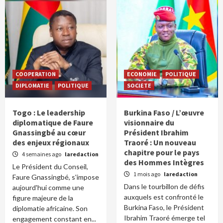
COOPERATION
ECONOMIE
POLITIQUE
DIPLOMATIE
POLITIQUE
SOCIETE
Togo : Le leadership
Burkina Faso / L’œuvre
diplomatique de Faure
visionnaire du
Gnassingbé au cœur
Président Ibrahim
des enjeux régionaux
Traoré : Un nouveau
chapitre pour le pays
4 semaines ago
laredaction
des Hommes Intègres
Le Président du Conseil,
1 mois ago
laredaction
Faure Gnassingbé, s'impose
Dans le tourbillon de défis
aujourd'hui comme une
auxquels est confronté le
figure majeure de la
Burkina Faso, le Président
diplomatie africaine. Son
Ibrahim Traoré émerge tel
engagement constant en...