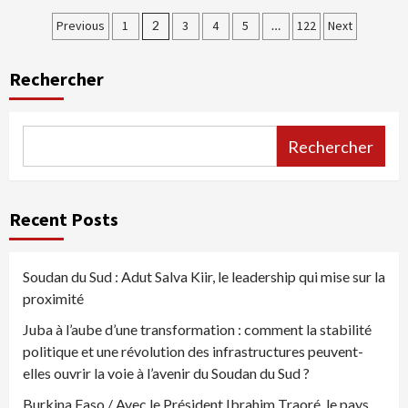
Pagination
Previous
1
2
3
4
5
…
122
Next
des
Rechercher
publications
Rechercher
Recent Posts
Soudan du Sud : Adut Salva Kiir, le leadership qui mise sur la
proximité
Juba à l’aube d’une transformation : comment la stabilité
politique et une révolution des infrastructures peuvent-
elles ouvrir la voie à l’avenir du Soudan du Sud ?
Burkina Faso / Avec le Président Ibrahim Traoré, le pays