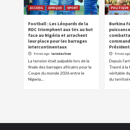
ACCUEIL
AFRIQUE
SPORT
POLITIQUE
Football : Les Léopards de la
Burkina F
RDC triomphent aux tirs au but
puissance
face au Nigéria et arrachent
combatta
leur place pour les barrages
command
intercontinentaux
Président
9 mois ago
laredaction
9 mois ag
La tension était palpable lors de la
Depuis l’ar
finale des barrages africains pour la
Traoré à la
Coupe du monde 2026 entre le
véritable 
Nigeria...
du territoire