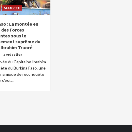
SECURITE
aso : La montée en
 des Forces
ntes sous le
ement suprême du
 Ibrahim Traoré
o
laredaction
rivée du Capitaine Ibrahim
 tête du Burkina Faso, une
dynamique de reconquête
 s’est...