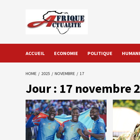
Skip
to
content
ACCUEIL
ECONOMIE
POLITIQUE
HUMANI
HOME
2025
NOVEMBRE
17
Jour :
17 novembre 