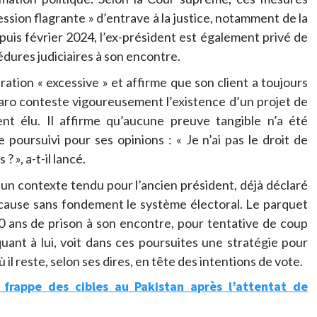
ession flagrante » d’entrave à la justice, notamment de la
puis février 2024, l’ex-président est également privé de
édures judiciaires à son encontre.
tion « excessive » et affirme que son client a toujours
naro conteste vigoureusement l’existence d’un projet de
t élu. Il affirme qu’aucune preuve tangible n’a été
 poursuivi pour ses opinions : « Je n’ai pas le droit de
 », a-t-il lancé.
s un contexte tendu pour l’ancien président, déjà déclaré
n cause sans fondement le système électoral. Le parquet
 40 ans de prison à son encontre, pour tentative de coup
uant à lui, voit dans ces poursuites une stratégie pour
 il reste, selon ses dires, en tête des intentions de vote.
de frappe des cibles au Pakistan après l’attentat de