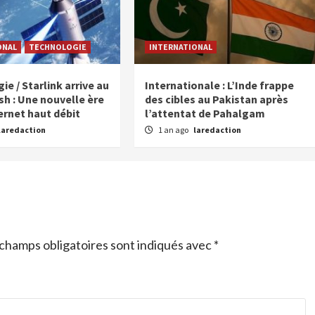
ONAL
TECHNOLOGIE
INTERNATIONAL
e / Starlink arrive au
Internationale : L’Inde frappe
h : Une nouvelle ère
des cibles au Pakistan après
ernet haut débit
l’attentat de Pahalgam
laredaction
1 an ago
laredaction
champs obligatoires sont indiqués avec
*