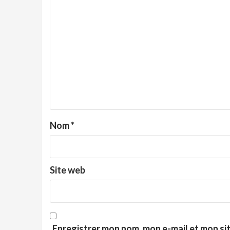
Nom
*
Site web
Enregistrer mon nom, mon e-mail et mon si