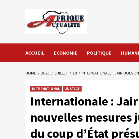
Skip
to
content
ACCUEIL
ECONOMIE
POLITIQUE
HUMANI
HOME
2025
JUILLET
18
INTERNATIONALE : JAIR BOLSO
INTERNATIONAL
JUSTICE
Internationale : Jai
nouvelles mesures ju
du coup d’État pré