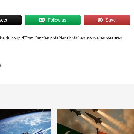
weet
Follow us
Save
aire du coup d’État
,
L’ancien président brésilien
,
nouvelles mesures
t