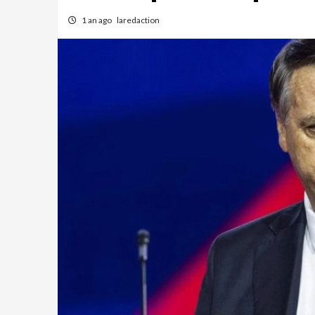
1 an ago
laredaction