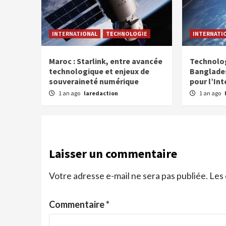
INTERNATIONAL
TECHNOLOGIE
INTERNATI
Maroc : Starlink, entre avancée
Technologi
technologique et enjeux de
Banglades
souveraineté numérique
pour l’Int
1 an ago
laredaction
1 an ago
Laisser un commentaire
Votre adresse e-mail ne sera pas publiée.
Les 
Commentaire
*