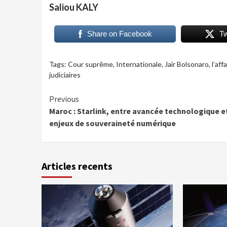
Saliou KALY
Share on Facebook
T
Tags:
Cour suprême
,
Internationale
,
Jair Bolsonaro
,
l’aff
judiciaires
Continue
Previous
Maroc : Starlink, entre avancée technologique e
Reading
enjeux de souveraineté numérique
Articles recents