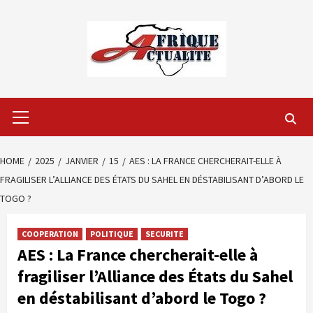
Skip
to
content
Primary
Menu
HOME
2025
JANVIER
15
AES : LA FRANCE CHERCHERAIT-ELLE À
FRAGILISER L’ALLIANCE DES ÉTATS DU SAHEL EN DÉSTABILISANT D’ABORD LE
TOGO ?
COOPERATION
POLITIQUE
SECURITE
AES : La France chercherait-elle à
fragiliser l’Alliance des États du Sahel
en déstabilisant d’abord le Togo ?