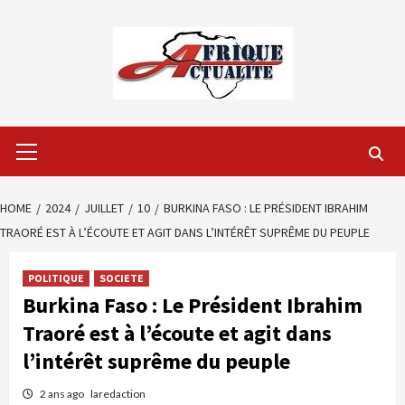
Skip
to
content
Primary
Menu
HOME
2024
JUILLET
10
BURKINA FASO : LE PRÉSIDENT IBRAHIM
TRAORÉ EST À L’ÉCOUTE ET AGIT DANS L’INTÉRÊT SUPRÊME DU PEUPLE
POLITIQUE
SOCIETE
Burkina Faso : Le Président Ibrahim
Traoré est à l’écoute et agit dans
l’intérêt suprême du peuple
2 ans ago
laredaction