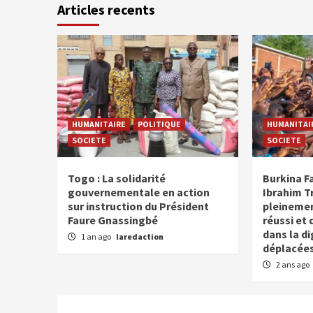
Articles recents
HUMANITAIRE
POLITIQUE
HUMANITAI
SOCIETE
SOCIETE
Togo : La solidarité
Burkina Fa
gouvernementale en action
Ibrahim T
sur instruction du Président
pleinemen
Faure Gnassingbé
réussi et 
dans la d
1 an ago
laredaction
déplacées
2 ans ago