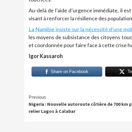
Au-delà de l’aide d’urgence immédiate, il es
visant à renforcer la résilience des populatio
La Namibie insiste sur la nécessité d’une mo
les moyens de subsistance des citoyens touch
et coordonnée pour faire face à cette crise h
Igor Kassaroh
Share on Facebook
T
Continue
Previous
Nigeria : Nouvelle autoroute côtière de 700 km 
Reading
relier Lagos à Calabar