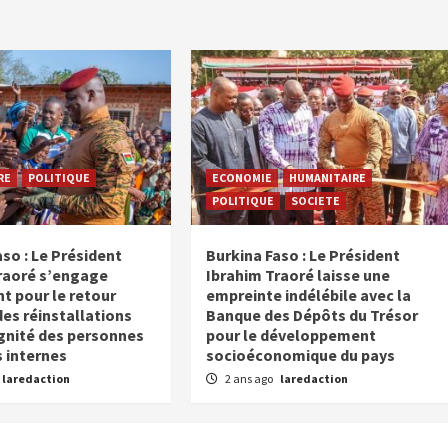
RE
POLITIQUE
ECONOMIE
HUMANITAIRE
POLITIQUE
SOCIETE
so : Le Président
Burkina Faso : Le Président
raoré s’engage
Ibrahim Traoré laisse une
t pour le retour
empreinte indélébile avec la
des réinstallations
Banque des Dépôts du Trésor
ignité des personnes
pour le développement
 internes
socioéconomique du pays
laredaction
2 ans ago
laredaction