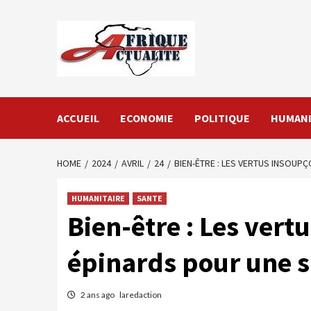
Skip
to
content
ACCUEIL
ECONOMIE
POLITIQUE
HUMANI
HOME
2024
AVRIL
24
BIEN-ÊTRE : LES VERTUS INSOUP
HUMANITAIRE
SANTE
Bien-être : Les ver
épinards pour une s
2 ans ago
laredaction