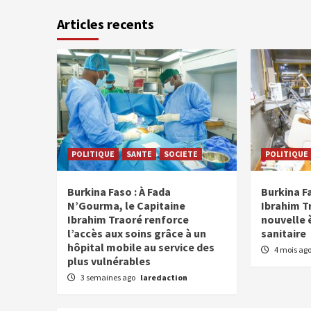
Articles recents
POLITIQUE
SANTE
SOCIETE
POLITIQUE
Burkina Faso : À Fada
Burkina Fa
N’Gourma, le Capitaine
Ibrahim T
Ibrahim Traoré renforce
nouvelle 
l’accès aux soins grâce à un
sanitaire
hôpital mobile au service des
4 mois ag
plus vulnérables
3 semaines ago
laredaction