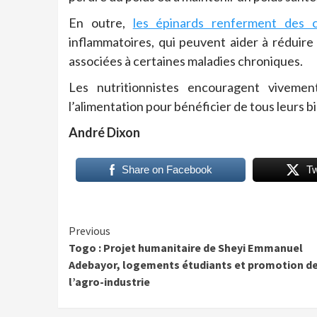
En outre,
les épinards renferment des 
inflammatoires, qui peuvent aider à réduire 
associées à certaines maladies chroniques.
Les nutritionnistes encouragent vivemen
l’alimentation pour bénéficier de tous leurs b
André Dixon
Share on Facebook
T
Continue
Previous
Togo : Projet humanitaire de Sheyi Emmanuel
Reading
Adebayor, logements étudiants et promotion d
l’agro-industrie