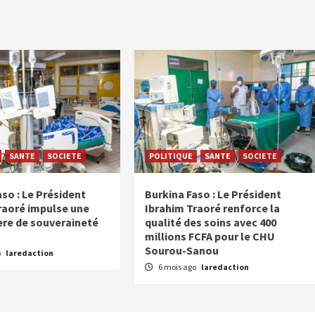
SANTE
SOCIETE
POLITIQUE
SANTE
SOCIETE
so : Le Président
Burkina Faso : Le Président
raoré impulse une
Ibrahim Traoré renforce la
ère de souveraineté
qualité des soins avec 400
millions FCFA pour le CHU
Sourou-Sanou
o
laredaction
6 mois ago
laredaction