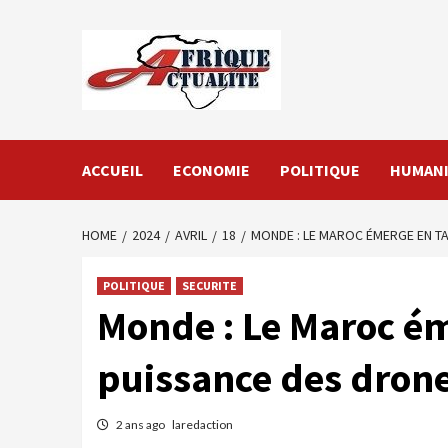
Skip
to
content
ACCUEIL
ECONOMIE
POLITIQUE
HUMANI
HOME
2024
AVRIL
18
MONDE : LE MAROC ÉMERGE EN T
POLITIQUE
SECURITE
Monde : Le Maroc ém
puissance des dron
2 ans ago
laredaction