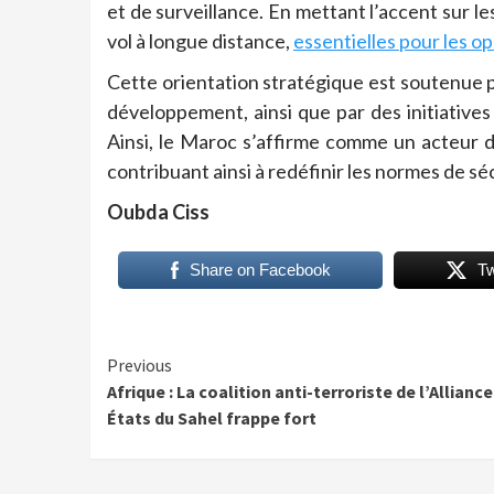
et de surveillance.
En mettant l’accent sur les
vol à longue distance,
essentielles pour les o
Cette orientation stratégique est soutenue p
développement, ainsi que par des initiatives
Ainsi, le Maroc s’affirme comme un acteur 
contribuant ainsi à redéfinir les normes de sé
Oubda Ciss
Share on Facebook
T
Continue
Previous
Afrique : La coalition anti-terroriste de l’Allianc
Reading
États du Sahel frappe fort