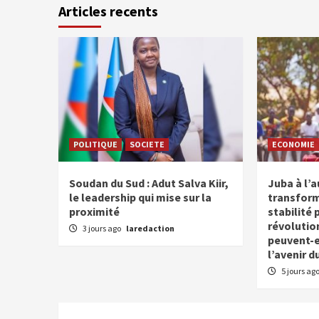
Articles recents
POLITIQUE
SOCIETE
ECONOMIE
Soudan du Sud : Adut Salva Kiir,
Juba à l’
le leadership qui mise sur la
transform
proximité
stabilité 
révolutio
3 jours ago
laredaction
peuvent-el
l’avenir d
5 jours ag