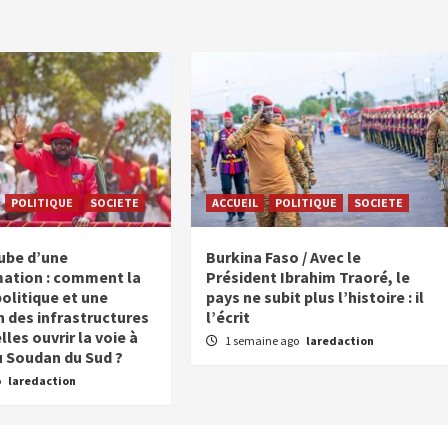
POLITIQUE
SOCIETE
ACCUEIL
POLITIQUE
SOCIETE
aube d’une
Burkina Faso / Avec le
ation : comment la
Président Ibrahim Traoré, le
politique et une
pays ne subit plus l’histoire : il
n des infrastructures
l’écrit
les ouvrir la voie à
1 semaine ago
laredaction
u Soudan du Sud ?
o
laredaction