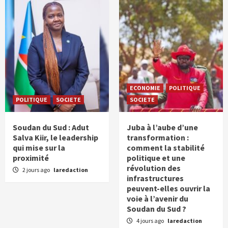
ECONOMIE
POLITIQUE
POLITIQUE
SOCIETE
SOCIETE
Soudan du Sud : Adut
Juba à l’aube d’une
Salva Kiir, le leadership
transformation :
qui mise sur la
comment la stabilité
proximité
politique et une
révolution des
2 jours ago
laredaction
infrastructures
peuvent-elles ouvrir la
voie à l’avenir du
Soudan du Sud ?
4 jours ago
laredaction