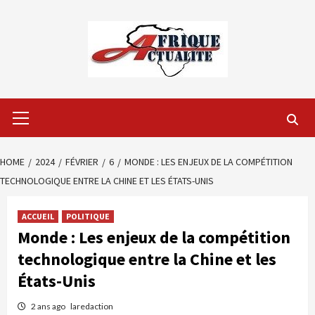
Skip
to
content
Primary
Menu
HOME
2024
FÉVRIER
6
MONDE : LES ENJEUX DE LA COMPÉTITION
TECHNOLOGIQUE ENTRE LA CHINE ET LES ÉTATS-UNIS
ACCUEIL
POLITIQUE
Monde : Les enjeux de la compétition
technologique entre la Chine et les
États-Unis
2 ans ago
laredaction