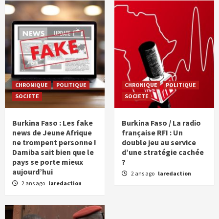
CHRONIQUE
POLITIQUE
CHRONIQUE
POLITIQUE
SOCIETE
SOCIETE
Burkina Faso : Les fake
Burkina Faso / La radio
news de Jeune Afrique
française RFI : Un
ne trompent personne !
double jeu au service
Damiba sait bien que le
d’une stratégie cachée
pays se porte mieux
?
aujourd’hui
2 ans ago
laredaction
2 ans ago
laredaction