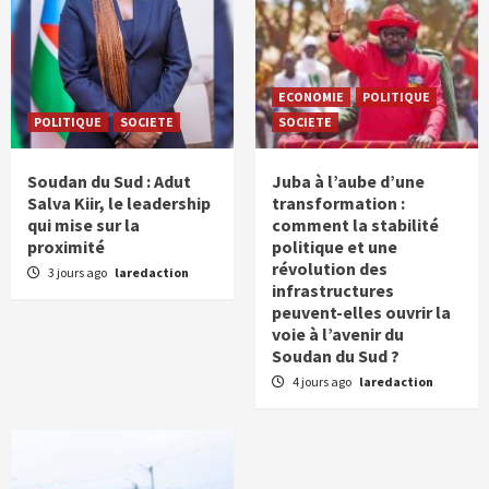
ECONOMIE
POLITIQUE
POLITIQUE
SOCIETE
SOCIETE
Soudan du Sud : Adut
Juba à l’aube d’une
Salva Kiir, le leadership
transformation :
qui mise sur la
comment la stabilité
proximité
politique et une
révolution des
3 jours ago
laredaction
infrastructures
peuvent-elles ouvrir la
voie à l’avenir du
Soudan du Sud ?
4 jours ago
laredaction