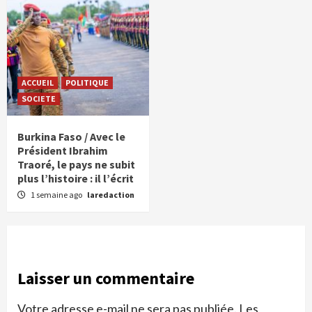
ACCUEIL
POLITIQUE
SOCIETE
Burkina Faso / Avec le
Président Ibrahim
Traoré, le pays ne subit
plus l’histoire : il l’écrit
1 semaine ago
laredaction
Laisser un commentaire
Votre adresse e-mail ne sera pas publiée.
Les