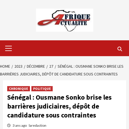
Skip
to
content
Primary
Menu
HOME
2023
DÉCEMBRE
27
SÉNÉGAL : OUSMANE SONKO BRISE LES
BARRIÈRES JUDICIAIRES, DÉPÔT DE CANDIDATURE SOUS CONTRAINTES
CHRONIQUE
POLITIQUE
Sénégal : Ousmane Sonko brise les
barrières judiciaires, dépôt de
candidature sous contraintes
3 ans ago
laredaction