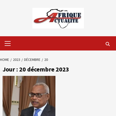
Skip
to
content
Primary
Menu
HOME
2023
DÉCEMBRE
20
Jour :
20 décembre 2023