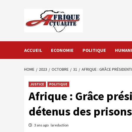
Skip
to
content
ACCUEIL
ECONOMIE
POLITIQUE
HUMANI
HOME
2023
OCTOBRE
31
AFRIQUE : GRÂCE PRÉSIDENT
JUSTICE
POLITIQUE
Afrique : Grâce prés
détenus des prisons
3 ans ago
laredaction