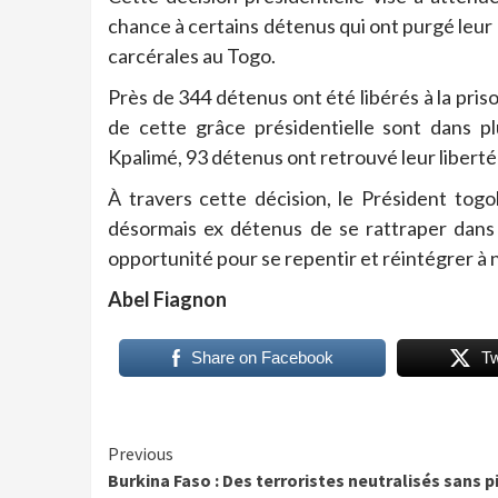
chance à certains détenus qui ont purgé leur p
carcérales au Togo.
Près de 344 détenus ont été libérés à la pris
de cette grâce présidentielle sont dans p
Kpalimé, 93 détenus ont retrouvé leur liberté
À travers cette décision, le Président to
désormais ex détenus de se rattraper dans 
opportunité pour se repentir et réintégrer à n
Abel Fiagnon
Share on Facebook
T
Continue
Previous
Burkina Faso : Des terroristes neutralisés sans pi