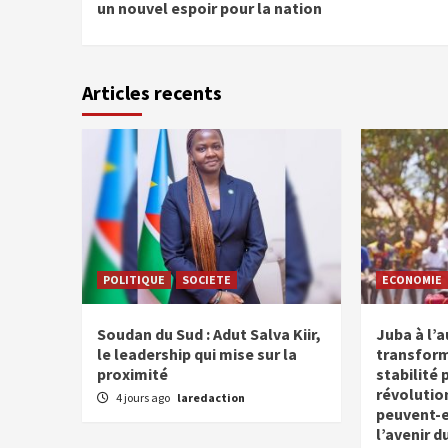
Reading
un nouvel espoir pour la nation
Articles recents
POLITIQUE
SOCIETE
ECONOMIE
Soudan du Sud : Adut Salva Kiir,
Juba à l’
le leadership qui mise sur la
transform
proximité
stabilité 
révolutio
4 jours ago
laredaction
peuvent-el
l’avenir d