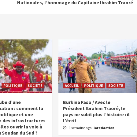
Nationales, l’hommage du Capitaine Ibrahim Traoré
POLITIQUE
SOCIETE
ACCUEIL
POLITIQUE
SOCIETE
aube d’une
Burkina Faso / Avec le
ation : comment la
Président Ibrahim Traoré, le
politique et une
pays ne subit plus l’histoire : il
n des infrastructures
l’écrit
les ouvrir la voie à
1 semaine ago
laredaction
u Soudan du Sud ?