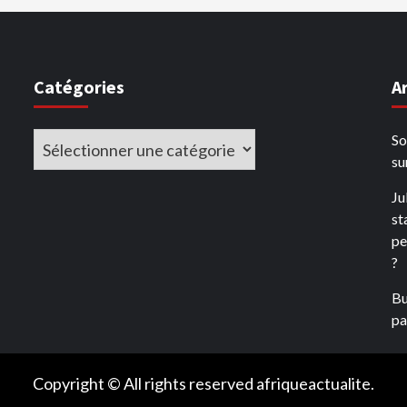
Catégories
A
Catégories
So
su
Ju
st
pe
?
Bu
pay
Copyright © All rights reserved afriqueactualite.