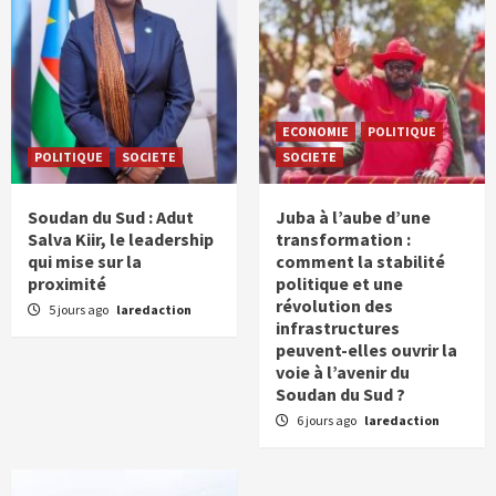
ECONOMIE
POLITIQUE
POLITIQUE
SOCIETE
SOCIETE
Soudan du Sud : Adut
Juba à l’aube d’une
Salva Kiir, le leadership
transformation :
qui mise sur la
comment la stabilité
proximité
politique et une
révolution des
5 jours ago
laredaction
infrastructures
peuvent-elles ouvrir la
voie à l’avenir du
Soudan du Sud ?
6 jours ago
laredaction