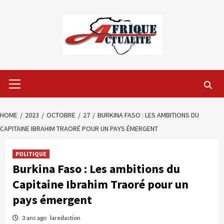
Skip
to
content
Primary
Menu
HOME
2023
OCTOBRE
27
BURKINA FASO : LES AMBITIONS DU
CAPITAINE IBRAHIM TRAORÉ POUR UN PAYS ÉMERGENT
POLITIQUE
Burkina Faso : Les ambitions du
Capitaine Ibrahim Traoré pour un
pays émergent
3 ans ago
laredaction