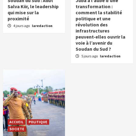
Soudan du Sud : Adut
Juba à l’aube d’une
Salva Kiir, le leadership
transformation :
qui mise sur la
comment la stabilité
proximité
politique et une
révolution des
4 jours ago
laredaction
infrastructures
peuvent-elles ouvrir la
voie à l’avenir du
Soudan du Sud ?
5 jours ago
laredaction
ACCUEIL
POLITIQUE
SOCIETE