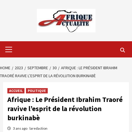
Skip
to
content
Primary
Menu
HOME
2023
SEPTEMBRE
30
AFRIQUE : LE PRÉSIDENT IBRAHIM
TRAORÉ RAVIVE L’ESPRIT DE LA RÉVOLUTION BURKINABÈ
ACCUEIL
POLITIQUE
Afrique : Le Président Ibrahim Traoré
ravive l’esprit de la révolution
burkinabè
3 ans ago
laredaction