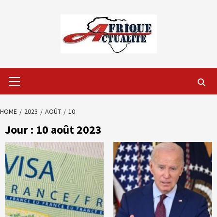
Skip
to
content
Primary
Menu
HOME
2023
AOÛT
10
Jour :
10 août 2023