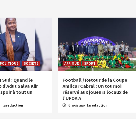
POLITIQUE
SOCIETE
AFRIQUE
SPORT
 Sud : Quand le
Football / Retour de la Coupe
 d’Adut Salva Kiir
Amilcar Cabral : Un tournoi
spoir à tout un
réservé aux joueurs locaux de
l’UFOA A
o
laredaction
6 mois ago
laredaction