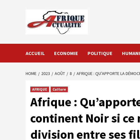
Skip
to
content
ACCUEIL
ECONOMIE
POLITIQUE
HUMANI
HOME
2023
AOÛT
8
AFRIQUE : QU’APPORTE LA DÉMOCRA
AFRIQUE
Culture
Afrique : Qu’apport
continent Noir si ce 
division entre ses fils