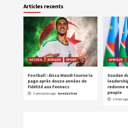
Articles recents
ACCUEIL
AFRIQUE
SPORT
AFRIQUE
Football : Aïssa Mandi tourne la
Soudan du
page après douze années de
leadership
fidélité aux Fennecs
redonne e
peuple
2 semaines ago
laredaction
2 mois ag