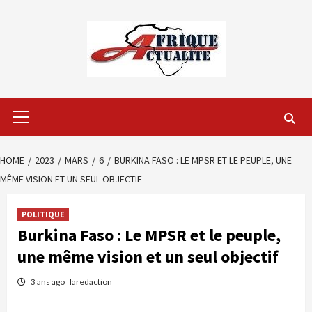
Skip
to
content
Primary
Menu
HOME
2023
MARS
6
BURKINA FASO : LE MPSR ET LE PEUPLE, UNE
MÊME VISION ET UN SEUL OBJECTIF
POLITIQUE
Burkina Faso : Le MPSR et le peuple,
une même vision et un seul objectif
3 ans ago
laredaction