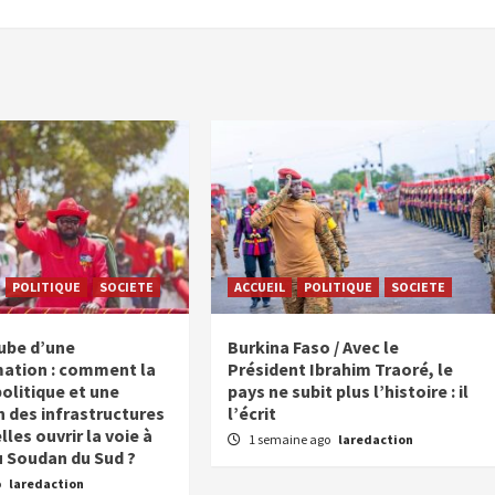
POLITIQUE
SOCIETE
ACCUEIL
POLITIQUE
SOCIETE
aube d’une
Burkina Faso / Avec le
ation : comment la
Président Ibrahim Traoré, le
politique et une
pays ne subit plus l’histoire : il
n des infrastructures
l’écrit
les ouvrir la voie à
1 semaine ago
laredaction
u Soudan du Sud ?
o
laredaction