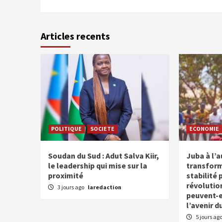
Articles recents
POLITIQUE
SOCIETE
ECONOMIE
Soudan du Sud : Adut Salva Kiir,
Juba à l’
le leadership qui mise sur la
transform
proximité
stabilité 
révolutio
3 jours ago
laredaction
peuvent-el
l’avenir d
5 jours ag