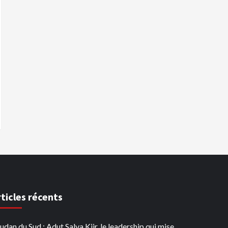
rticles récents
udan du Sud : Adut Salva Kiir, le leadership qui mise