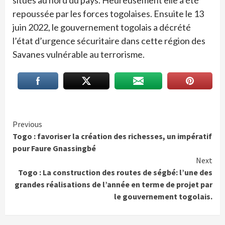
situés au nord du pays. Heureusement elle a été
repoussée par les forces togolaises. Ensuite le 13
juin 2022, le gouvernement togolais a décrété
l’état d’urgence sécuritaire dans cette région des
Savanes vulnérable au terrorisme.
Continue
Previous
Togo : favoriser la création des richesses, un impératif
Reading
pour Faure Gnassingbé
Next
Togo : La construction des routes de ségbé: l’une des
grandes réalisations de l’année en terme de projet par
le gouvernement togolais.