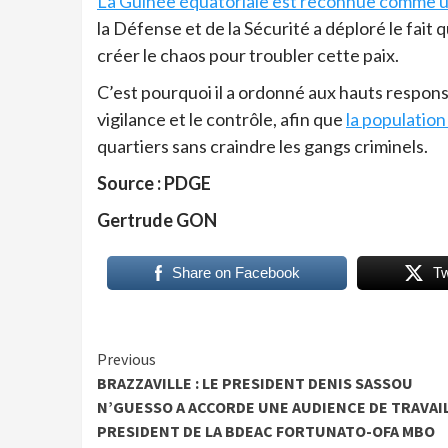
La Guinée équatoriale est reconnue comme u
la Défense et de la Sécurité a déploré le fai
créer le chaos pour troubler cette paix.
C’est pourquoi il a ordonné aux hauts respons
vigilance et le contrôle, afin que
la populatio
quartiers sans craindre les gangs criminels.
Source : PDGE
Gertrude GON
Share on Facebook
T
Continue
Previous
BRAZZAVILLE : LE PRESIDENT DENIS SASSOU
Reading
N’GUESSO A ACCORDE UNE AUDIENCE DE TRAVAI
PRESIDENT DE LA BDEAC FORTUNATO-OFA MBO