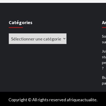
Catégories
A
Catégories
So
su
Ju
st
pe
?
Bu
pay
Copyright © All rights reserved afriqueactualite.