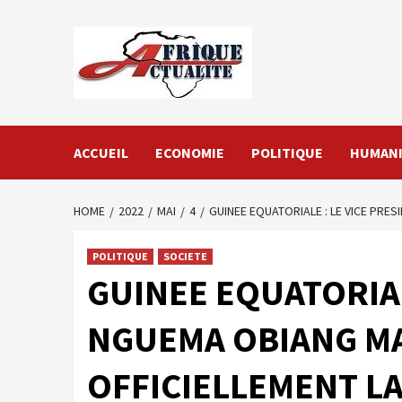
Skip
to
content
ACCUEIL
ECONOMIE
POLITIQUE
HUMANI
HOME
2022
MAI
4
GUINEE EQUATORIALE : LE VICE PRE
POLITIQUE
SOCIETE
GUINEE EQUATORIAL
NGUEMA OBIANG M
OFFICIELLEMENT L