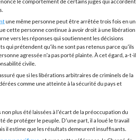
énoncé le comportement de certains juges qui accordent
s.
nt
une même personne peut être arrêtée trois fois en un
ue cette personne continue à avoir droit à une libération
ourne vers les réponses qui soutiennent les décisions
ents qui prétendent qu’ils ne sont pas retenus parce qu’ils
ersonne agressée n’a pas porté plainte. À cet égard, a-t-il
sabilité civile.
assuré que si les libérations arbitraires de criminels de la
sidérées comme une atteinte à la sécurité du pays et
non plus été laissées à l’écart de la préoccupation du
 de protéger le peuple. D’une part, il a loué le travail
ais il estime que les résultats demeurent insuffisants.