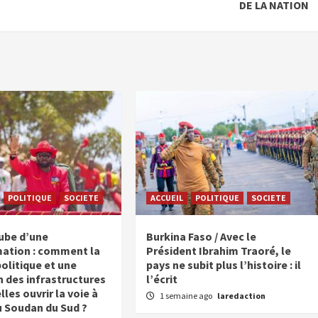
DE LA NATION
POLITIQUE
SOCIETE
ACCUEIL
POLITIQUE
SOCIETE
aube d’une
Burkina Faso / Avec le
ation : comment la
Président Ibrahim Traoré, le
politique et une
pays ne subit plus l’histoire : il
n des infrastructures
l’écrit
les ouvrir la voie à
1 semaine ago
laredaction
u Soudan du Sud ?