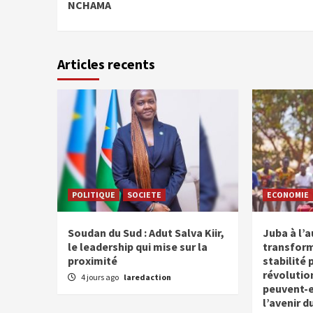
NCHAMA
Articles recents
POLITIQUE
SOCIETE
ECONOMIE
Soudan du Sud : Adut Salva Kiir,
Juba à l’
le leadership qui mise sur la
transform
proximité
stabilité 
révolutio
4 jours ago
laredaction
peuvent-el
l’avenir d