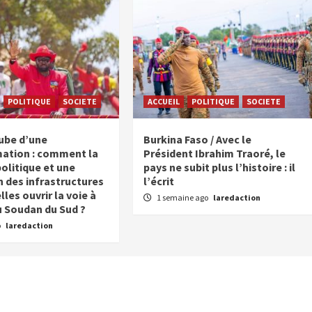
POLITIQUE
SOCIETE
ACCUEIL
POLITIQUE
SOCIETE
aube d’une
Burkina Faso / Avec le
ation : comment la
Président Ibrahim Traoré, le
politique et une
pays ne subit plus l’histoire : il
n des infrastructures
l’écrit
les ouvrir la voie à
1 semaine ago
laredaction
u Soudan du Sud ?
o
laredaction