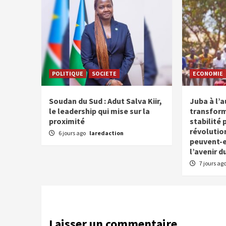
POLITIQUE
SOCIETE
ECONOMIE
Soudan du Sud : Adut Salva Kiir,
Juba à l’
le leadership qui mise sur la
transform
proximité
stabilité 
révolutio
6 jours ago
laredaction
peuvent-el
l’avenir d
7 jours ag
Laisser un commentaire