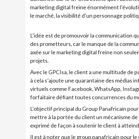
marketing digital freine énormément l’évolutio
le marché, la visibilité d’un personnage politi
L’idée est de promouvoir la communication qui
des prometteurs, car le manque de la communi
axée sur le marketing digital freine non seule
projets.
Avec le GPCIsa, le client a une multitude de po
à cela s’ajoute une quarantaine des médias 
virtuels comme Facebook, WhatsApp, Instagram
forfaitaire défiant toutes concurrences du 
L’objectif principal du Group Panafricain pou
mettre à la portée du client un mécanisme de 
exprimé de façon à soutenir le client à attein
Il est à noter que le group panafricain pour 