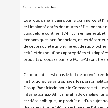
4 ans ago
laredaction
Le group panafricain pour le commerce et l’i
est implanté après des mures réflexions sur 
auxquels le continent Africain en général, et l
économiques non financiers, et les détenteurs 
de cette société anonyme est de rapprocher d
celui-ci des solutions appropriées et adaptées
produits proposés par le GPCI (SA) sont très é
Cependant, c’est dans le but de pouvoir rendre
institutions, les entreprises, les personnalités
Group Panafricain pour le Commerce et l’Inv
internationaux Africains afin de canaliser u
carrière politique, un produit ou d’un sujet 
domaines. Car le GPCIsa estime que l’absenc