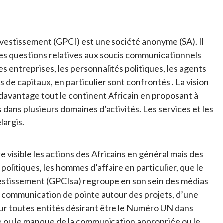
nvestissement (GPCI) est une société anonyme (SA). Il
des questions relatives aux soucis communicationnels
es entreprises, les personnalités politiques, les agents
de capitaux, en particulier sont confrontés . La vision
avantage tout le continent Africain en proposant à
 dans plusieurs domaines d’activités. Les services et les
largis.
 visible les actions des Africains en général mais des
 politiques, les hommes d’affaire en particulier, que le
estissement (GPCIsa) regroupe en son sein des médias
ne communication de pointe autour des projets, d’une
pour toutes entités désirant être le Numéro UN dans
e ou le manque de la communication appropriée ou le