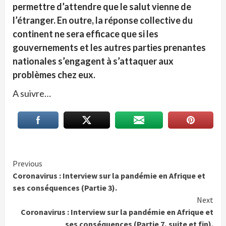
permettre d’attendre que le salut vienne de
l’étranger. En outre, la réponse collective du
continent ne sera efficace que si les
gouvernements et les autres parties prenantes
nationales s’engagent à s’attaquer aux
problèmes chez eux.
A suivre…
Continue
Previous
Coronavirus : Interview sur la pandémie en Afrique et
Reading
ses conséquences (Partie 3).
Next
Coronavirus : Interview sur la pandémie en Afrique et
ses conséquences (Partie 7, suite et fin).