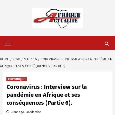
Skip
to
content
Primary
Menu
HOME
2020
MAI
16
CORONAVIRUS : INTERVIEW SUR LA PANDÉMIE EN
AFRIQUE ET SES CONSÉQUENCES (PARTIE 6).
CHRONIQUE
Coronavirus : Interview sur la
pandémie en Afrique et ses
conséquences (Partie 6).
6 ans ago
laredaction