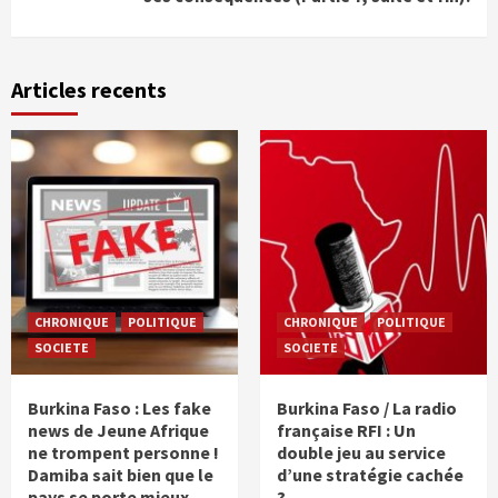
Articles recents
CHRONIQUE
POLITIQUE
CHRONIQUE
POLITIQUE
SOCIETE
SOCIETE
Burkina Faso : Les fake
Burkina Faso / La radio
news de Jeune Afrique
française RFI : Un
ne trompent personne !
double jeu au service
Damiba sait bien que le
d’une stratégie cachée
pays se porte mieux
?