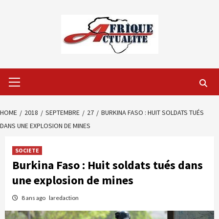
Skip
to
content
Primary
Menu
HOME
2018
SEPTEMBRE
27
BURKINA FASO : HUIT SOLDATS TUÉS
DANS UNE EXPLOSION DE MINES
SOCIETE
Burkina Faso : Huit soldats tués dans
une explosion de mines
8 ans ago
laredaction