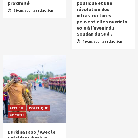
proximité
politique et une
révolution des
3 jours ago
laredaction
infrastructures
peuvent-elles ouvrir la
voie à l’avenir du
Soudan du Sud ?
4 jours ago
laredaction
ACCUEIL
POLITIQUE
SOCIETE
Burkina Faso / Avec le
Président Ibrahim