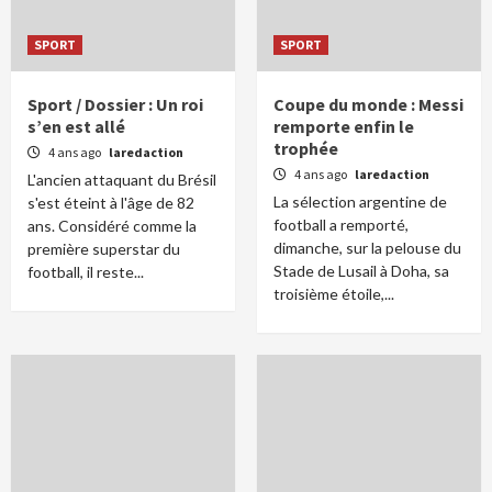
SPORT
SPORT
Sport / Dossier : Un roi
Coupe du monde : Messi
s’en est allé
remporte enfin le
trophée
4 ans ago
laredaction
4 ans ago
laredaction
L'ancien attaquant du Brésil
La sélection argentine de
s'est éteint à l'âge de 82
football a remporté,
ans. Considéré comme la
dimanche, sur la pelouse du
première superstar du
Stade de Lusail à Doha, sa
football, il reste...
troisième étoile,...