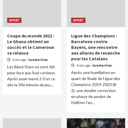
SPORT
SPORT
Coupe du monde 2022 :
Ligue des Champions :
Le Ghana obtient un
Barcelone contre
succès et le Cameroun
Bayern, une rencontre
se relance
aux allures de revanche
pour les Catalans
4 ans ago
laredaction
4 ans ago
laredaction
Les Black Stars se sont fait
Après une humiliation en
peur face aux Sud-coréens.
quart de finale de Ligue des
Après avoir mené 2-0 et ce
Champions 2019-2020 (8-
dès la 34è minute de jeu,...
2), une double correction
en phase de poules de
l'édition l'an...