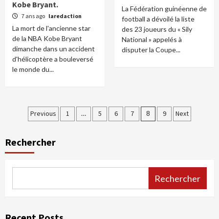
Kobe Bryant.
La Fédération guinéenne de
7 ans ago
laredaction
football a dévoilé la liste
La mort de l'ancienne star
des 23 joueurs du « Sily
de la NBA Kobe Bryant
National » appelés à
dimanche dans un accident
disputer la Coupe...
d'hélicoptère a bouleversé
le monde du...
Pagination
Previous
1
…
5
6
7
8
9
Next
des
Rechercher
publications
Rechercher
Recent Posts