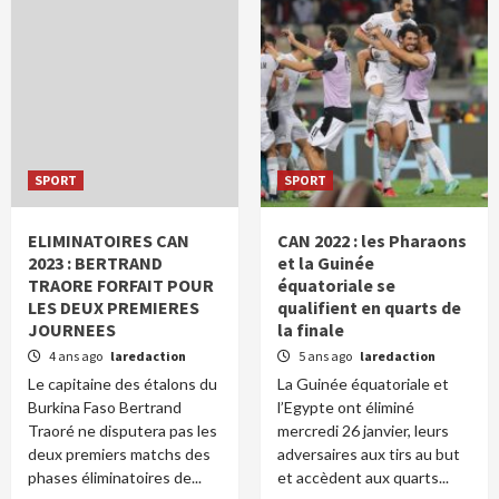
SPORT
SPORT
ELIMINATOIRES CAN
CAN 2022 : les Pharaons
2023 : BERTRAND
et la Guinée
TRAORE FORFAIT POUR
équatoriale se
LES DEUX PREMIERES
qualifient en quarts de
JOURNEES
la finale
4 ans ago
laredaction
5 ans ago
laredaction
Le capitaine des étalons du
La Guinée équatoriale et
Burkina Faso Bertrand
l’Egypte ont éliminé
Traoré ne disputera pas les
mercredi 26 janvier, leurs
deux premiers matchs des
adversaires aux tirs au but
phases éliminatoires de...
et accèdent aux quarts...