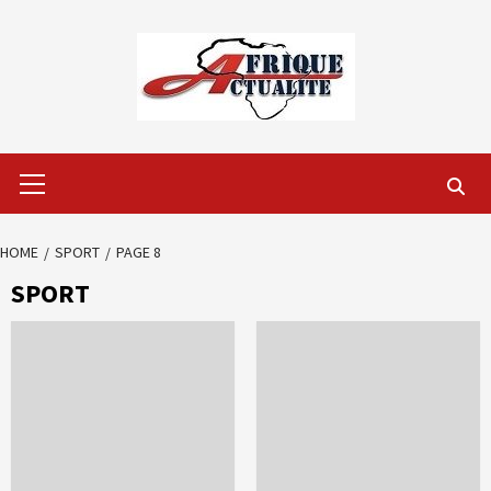
Skip
to
content
Primary
Menu
HOME
SPORT
PAGE 8
SPORT